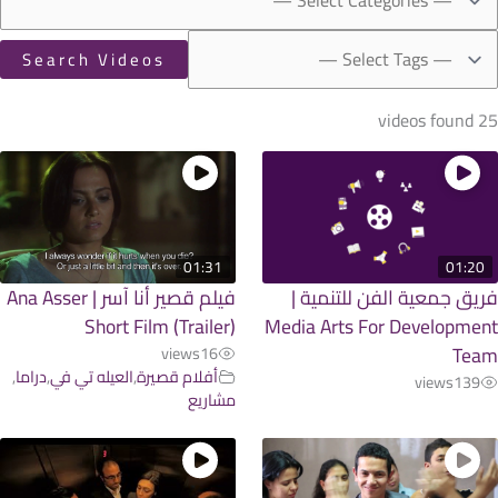
25 vi
01:31
01:2
يق جمعية الفن للتنمية |
فيلم قصير أنا آسر | Ana Asser
Short Film (Trailer)
Media Arts For Developme
Te
views
16
أفلام قصيرة
,
العيله تي في
,
دراما
,
views
139
مشاريع