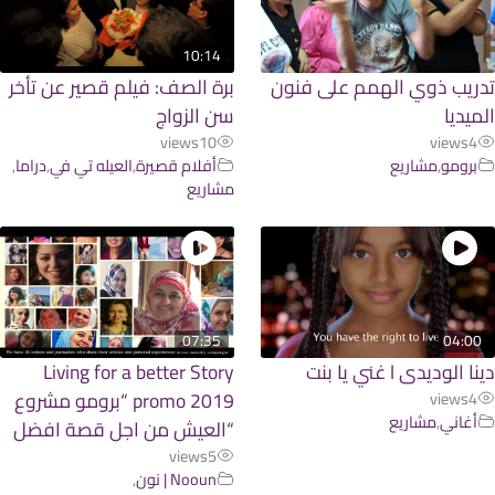
10:14
ريب ذوي الهمم على فنون
برة الصف: فيلم قصير عن تأخر
ميديا
سن الزواج
views
10
views
4
برومو
,
مشاريع
أفلام قصيرة
,
العيله تي في
,
دراما
,
مشاريع
07:35
04:0
 الوديدى l غني يا بنت
Living for a better Story
promo 2019 “برومو مشروع
views
4
أغاني
,
مشاريع
“العيش من اجل قصة افضل
views
5
Nooun | نون
,