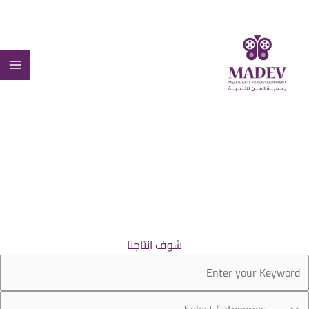
طي
ى
محتوى
شوف انتاجنا