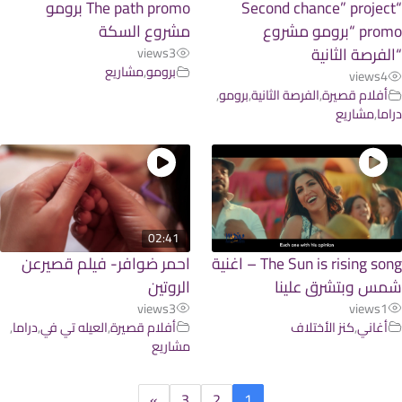
“Second chance” projec
The path promo برومو
promo “برومو مشروع
مشروع السكة
لفرصة الثانية
views
3
برومو
,
مشاريع
views
4
أفلام قصيرة
,
الفرصة الثانية
,
برومو
,
ما
,
مشاريع
02:41
The Sun is rising song – اغنية
احمر ضوافر- فيلم قصيرعن
س وبتشرق علينا
الروتين
views
3
views
1
أغاني
,
كنز الأختلاف
أفلام قصيرة
,
العيله تي في
,
دراما
,
مشاريع
»
3
2
1