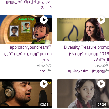
العيش من اجل حياة افضل
,
برومو
,
مشاريع
“approach your dream”
Diversity Treasure pro
2018 برومو مشروع كنز
promo “برومو مشروع “قرب
إختلاف
للحلم
views
0
views
0
برومو
,
كنز الأختلاف
,
مشاريع
برومو
03:58
07:2